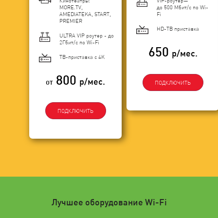
Кинотеатры:
VIP-роутер—
MORE.TV,
до 500 Мбит/с по Wi-
AMEDIATEKA, START,
Fi
PREMIER
HD-ТВ приставка
ULTRA VIP роутер - до
2Гбит/c по Wi-Fi
650
р/мес.
ТВ-приставка с 4K
800
р/мес.
от
ПОДКЛЮЧИТЬ
ПОДКЛЮЧИТЬ
Лучшее оборудование Wi-Fi