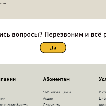
ись вопросы? Перезвоним и всё 
Да
мпании
Абонентам
Ус
SMS оповещение
Инт
гии
Акции
Циф
ии и сертификаты
Документы
Аре