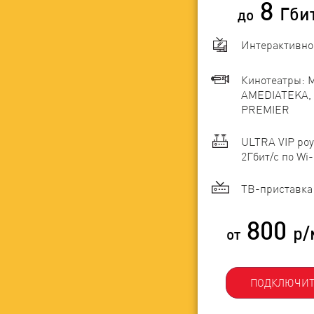
8
Гби
до
Интерактивно
Кинотеатры: 
AMEDIATEKA, 
PREMIER
ULTRA VIP роу
2Гбит/c по Wi-
ТВ-приставка 
800
р/
от
ПОДКЛЮЧИТ