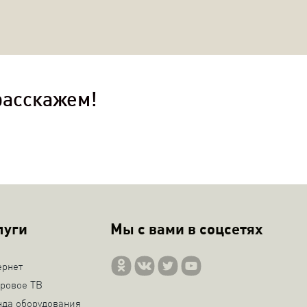
расскажем!
луги
Мы с вами в соцсетях
ернет
ровое ТВ
нда оборудования