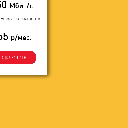
50
Мбит/с
-Fi роутер бесплатно
55
р/мес.
ПОДКЛЮЧИТЬ