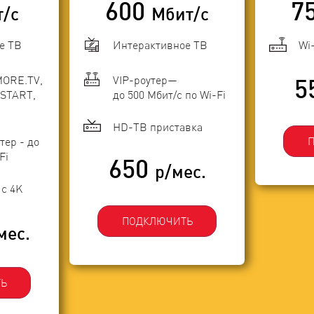
600
7
т/с
Мбит/с
е ТВ
Интерактивное ТВ
Wi
MORE.TV,
VIP-роутер—
5
START,
до 500 Мбит/с по Wi-Fi
HD-ТВ приставка
тер - до
Fi
650
р/мес.
с 4K
ПОДКЛЮЧИТЬ
мес.
Ь