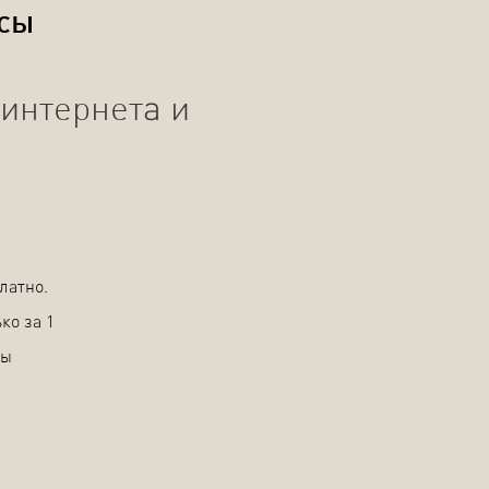
осы
интернета и
латно.
ко за 1
вы