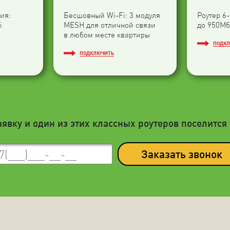
ия:
Бесшовный Wi-Fi: 3 модуля
Роутер 6
i
МESH для отличной связи
до 950Мб
в любом месте квартиры
ПОДК
ПОДКЛЮЧИТЬ
аявку и один из этих классных роутеров поселится 
Заказать звонок