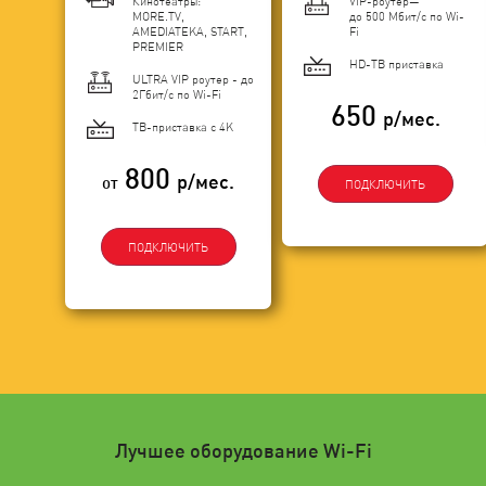
Кинотеатры:
VIP-роутер—
MORE.TV,
до 500 Мбит/с по Wi-
AMEDIATEKA, START,
Fi
PREMIER
HD-ТВ приставка
ULTRA VIP роутер - до
2Гбит/c по Wi-Fi
650
р/мес.
ТВ-приставка с 4K
800
р/мес.
от
ПОДКЛЮЧИТЬ
ПОДКЛЮЧИТЬ
Лучшее оборудование Wi-Fi