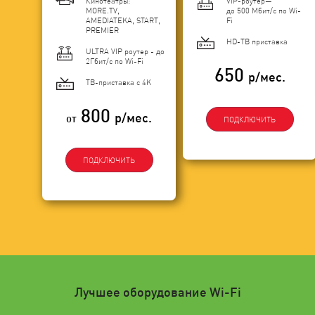
Кинотеатры:
VIP-роутер—
MORE.TV,
до 500 Мбит/с по Wi-
AMEDIATEKA, START,
Fi
PREMIER
HD-ТВ приставка
ULTRA VIP роутер - до
2Гбит/c по Wi-Fi
650
р/мес.
ТВ-приставка с 4K
800
р/мес.
от
ПОДКЛЮЧИТЬ
ПОДКЛЮЧИТЬ
Лучшее оборудование Wi-Fi