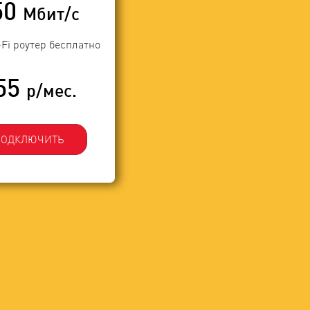
50
Мбит/с
-Fi роутер бесплатно
55
р/мес.
ПОДКЛЮЧИТЬ