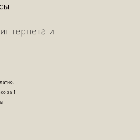
осы
интернета и
латно.
ко за 1
вы