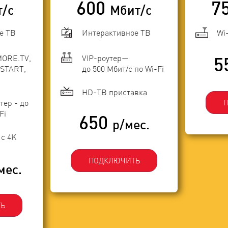
600
7
т/с
Мбит/с
е ТВ
Интерактивное ТВ
Wi
MORE.TV,
VIP-роутер—
5
START,
до 500 Мбит/с по Wi-Fi
HD-ТВ приставка
тер - до
Fi
650
р/мес.
с 4K
ПОДКЛЮЧИТЬ
мес.
Ь