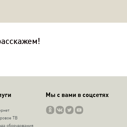
расскажем!
луги
Мы с вами в соцсетях
ернет
ровое ТВ
нда оборудования