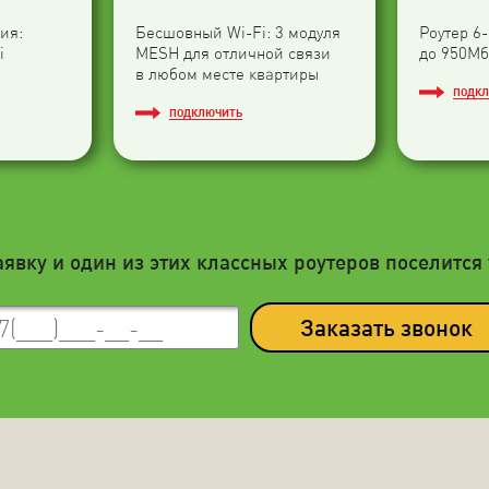
ия:
Бесшовный Wi-Fi: 3 модуля
Роутер 6
i
МESH для отличной связи
до 950Мб
в любом месте квартиры
ПОДК
ПОДКЛЮЧИТЬ
аявку и один из этих классных роутеров поселится 
Заказать звонок