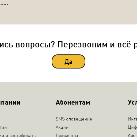
ись вопросы? Перезвоним и всё 
Да
мпании
Абонентам
Ус
SMS оповещение
Инт
гии
Акции
Циф
ии и сертификаты
Документы
Аре