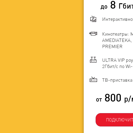
8
Гби
до
Интерактивно
Кинотеатры: 
AMEDIATEKA, 
PREMIER
ULTRA VIP роу
2Гбит/c по Wi-
ТВ-приставка 
800
р/
от
ПОДКЛЮЧИТ