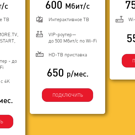
600
7
т/с
Мбит/с
е ТВ
Интерактивное ТВ
Wi
MORE.TV,
VIP-роутер—
5
START,
до 500 Мбит/с по Wi-Fi
HD-ТВ приставка
тер - до
Fi
650
р/мес.
с 4K
ПОДКЛЮЧИТЬ
мес.
Ь