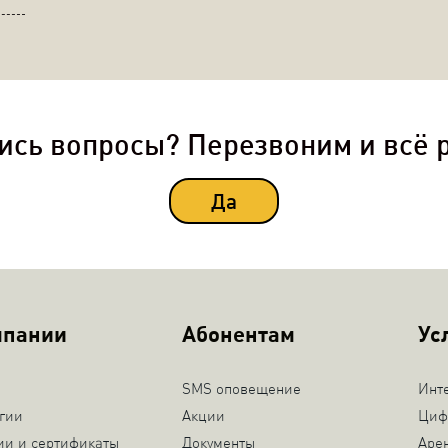
ись вопросы? Перезвоним и всё 
Да
мпании
Абонентам
Ус
SMS оповещение
Инт
гии
Акции
Циф
ии и сертификаты
Документы
Аре