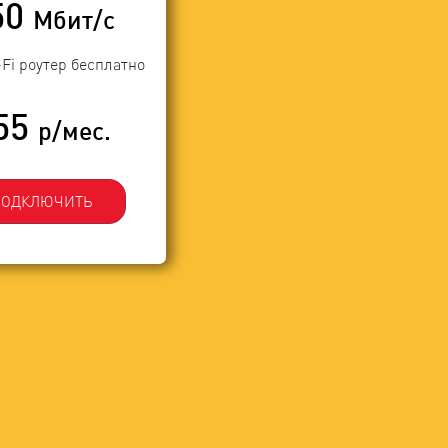
50
Мбит/с
-Fi роутер бесплатно
55
р/мес.
ПОДКЛЮЧИТЬ