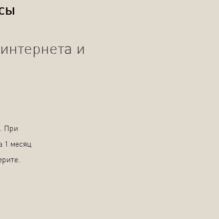
осы
интернета и
. При
а 1 месяц
ерите.