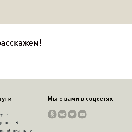
расскажем!
луги
Мы с вами в соцсетях
ернет
ровое ТВ
нда оборудования