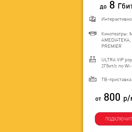
8
Гби
до
Интерактивно
Кинотеатры: 
AMEDIATEKA, 
PREMIER
ULTRA VIP роу
2Гбит/c по Wi-
ТВ-приставка 
800
р/
от
ПОДКЛЮЧИТ