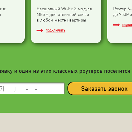
ия:
Бесшовный Wi-Fi: 3 модуля
Роутер 6
i
МESH для отличной связи
до 950Мб
в любом месте квартиры
ПОДК
ПОДКЛЮЧИТЬ
аявку и один из этих классных роутеров поселится 
Заказать звонок