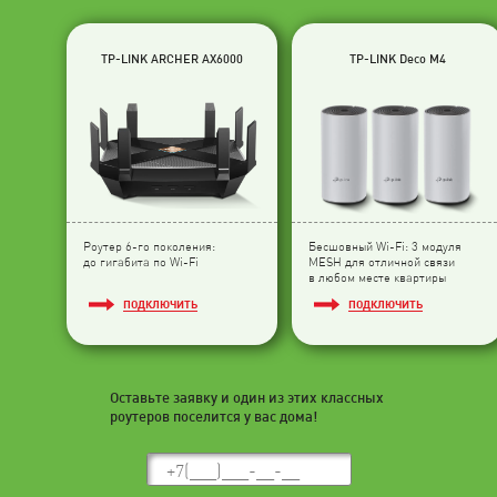
TP-LINK ARCHER AX6000
TP-LINK Deco M4
Роутер 6-го поколения:
Бесшовный Wi-Fi: 3 модуля
до гигабита по Wi-Fi
МESH для отличной связи
в любом месте квартиры
ПОДКЛЮЧИТЬ
ПОДКЛЮЧИТЬ
Оставьте заявку и один из этих классных
роутеров поселится у вас дома!