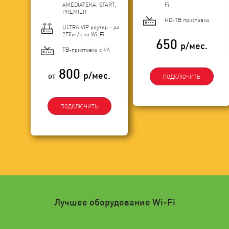
AMEDIATEKA, START,
Fi
PREMIER
HD-ТВ приставка
ULTRA VIP роутер - до
2Гбит/c по Wi-Fi
650
р/мес.
ТВ-приставка с 4K
800
р/мес.
от
ПОДКЛЮЧИТЬ
ПОДКЛЮЧИТЬ
Лучшее оборудование Wi-Fi