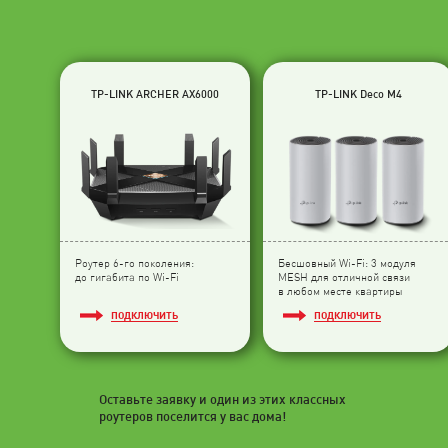
TP-LINK ARCHER AX6000
TP-LINK Deco M4
Роутер 6-го поколения:
Бесшовный Wi-Fi: 3 модуля
до гигабита по Wi-Fi
МESH для отличной связи
в любом месте квартиры
ПОДКЛЮЧИТЬ
ПОДКЛЮЧИТЬ
Оставьте заявку и один из этих классных
роутеров поселится у вас дома!