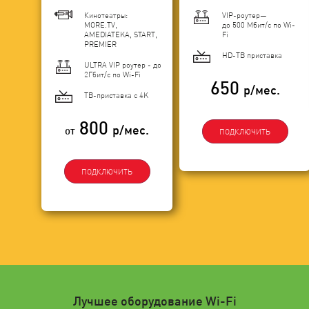
Кинотеатры:
VIP-роутер—
MORE.TV,
до 500 Мбит/с по Wi-
AMEDIATEKA, START,
Fi
PREMIER
HD-ТВ приставка
ULTRA VIP роутер - до
2Гбит/c по Wi-Fi
650
р/мес.
ТВ-приставка с 4K
800
р/мес.
от
ПОДКЛЮЧИТЬ
ПОДКЛЮЧИТЬ
Лучшее оборудование Wi-Fi