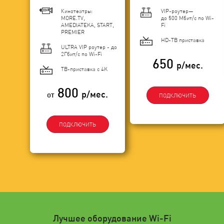
Кинотеатры:
VIP-роутер—
MORE.TV,
до 500 Мбит/с по Wi-
AMEDIATEKA, START,
Fi
PREMIER
HD-ТВ приставка
ULTRA VIP роутер - до
2Гбит/c по Wi-Fi
650
р/мес.
ТВ-приставка с 4K
800
р/мес.
от
ПОДКЛЮЧИТЬ
ПОДКЛЮЧИТЬ
Лучшее оборудование Wi-Fi