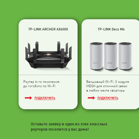
TP-LINK ARCHER AX6000
TP-LINK Deco M4
Роутер 6-го поколения:
Бесшовный Wi-Fi: 3 модуля
до гигабита по Wi-Fi
МESH для отличной связи
в любом месте квартиры
ПОДКЛЮЧИТЬ
ПОДКЛЮЧИТЬ
Оставьте заявку и один из этих классных
роутеров поселится у вас дома!