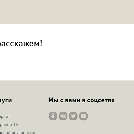
расскажем!
луги
Мы с вами в соцсетях
ернет
ровое ТВ
нда оборудования