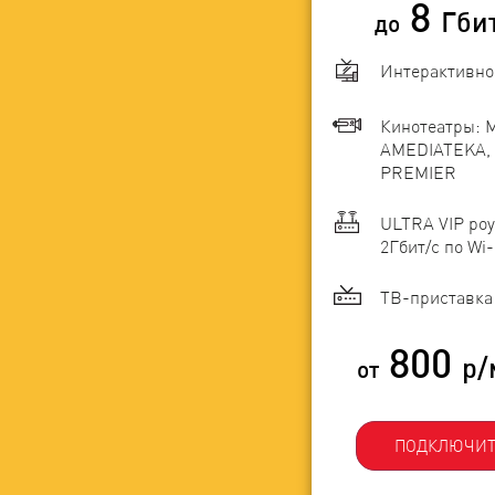
8
Гби
до
Интерактивно
Кинотеатры: 
AMEDIATEKA, 
PREMIER
ULTRA VIP роу
2Гбит/c по Wi-
ТВ-приставка 
800
р/
от
ПОДКЛЮЧИТ