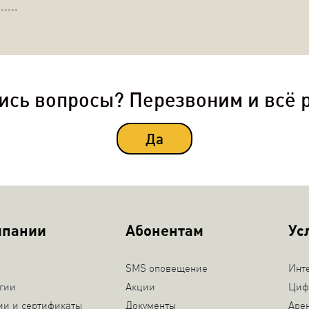
ись вопросы? Перезвоним и всё 
Да
мпании
Абонентам
Ус
SMS оповещение
Инт
гии
Акции
Циф
ии и сертификаты
Документы
Аре