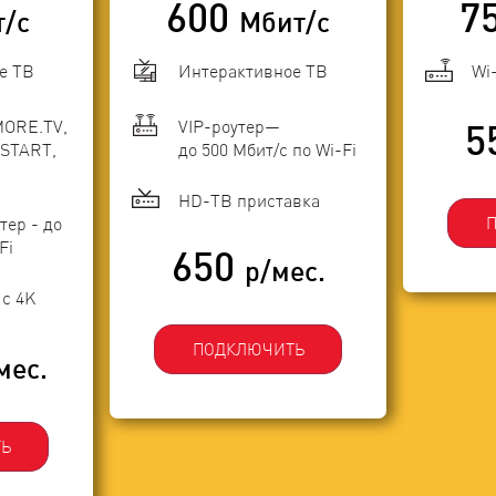
600
7
т/с
Мбит/с
е ТВ
Интерактивное ТВ
Wi
MORE.TV,
VIP-роутер—
5
START,
до 500 Мбит/с по Wi-Fi
HD-ТВ приставка
тер - до
Fi
650
р/мес.
с 4K
ПОДКЛЮЧИТЬ
мес.
Ь