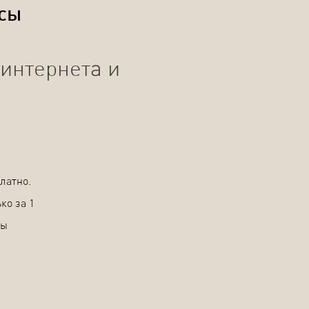
осы
интернета и
латно.
ко за 1
вы