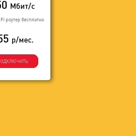
50
Мбит/с
-Fi роутер бесплатно
55
р/мес.
ПОДКЛЮЧИТЬ