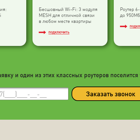
ия:
Бесшовный Wi-Fi: 3 модуля
Роутер 6
i
МESH для отличной связи
до 950Мб
в любом месте квартиры
ПОДК
ПОДКЛЮЧИТЬ
аявку и один из этих классных роутеров поселится 
Заказать звонок