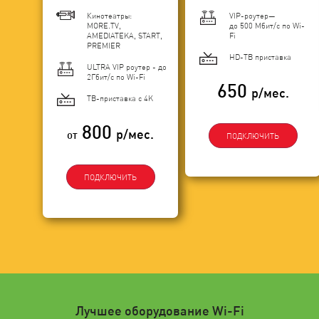
Кинотеатры:
VIP-роутер—
MORE.TV,
до 500 Мбит/с по Wi-
AMEDIATEKA, START,
Fi
PREMIER
HD-ТВ приставка
ULTRA VIP роутер - до
2Гбит/c по Wi-Fi
650
р/мес.
ТВ-приставка с 4K
800
р/мес.
от
ПОДКЛЮЧИТЬ
ПОДКЛЮЧИТЬ
Лучшее оборудование Wi-Fi