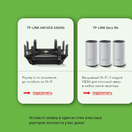
TP-LINK ARCHER AX6000
TP-LINK Deco M4
Роутер 6-го поколения:
Бесшовный Wi-Fi: 3 модуля
до гигабита по Wi-Fi
МESH для отличной связи
в любом месте квартиры
ПОДКЛЮЧИТЬ
ПОДКЛЮЧИТЬ
Оставьте заявку и один из этих классных
роутеров поселится у вас дома!