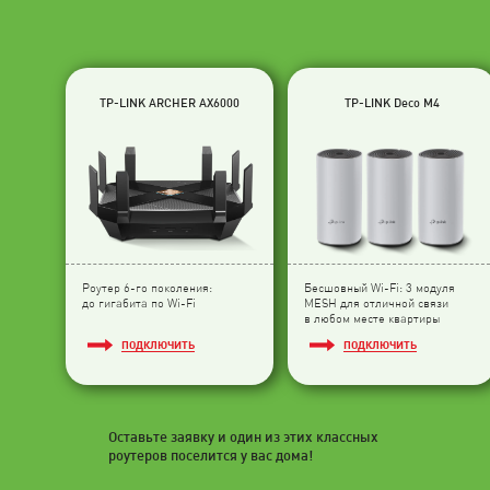
TP-LINK ARCHER AX6000
TP-LINK Deco M4
Роутер 6-го поколения:
Бесшовный Wi-Fi: 3 модуля
до гигабита по Wi-Fi
МESH для отличной связи
в любом месте квартиры
ПОДКЛЮЧИТЬ
ПОДКЛЮЧИТЬ
Оставьте заявку и один из этих классных
роутеров поселится у вас дома!