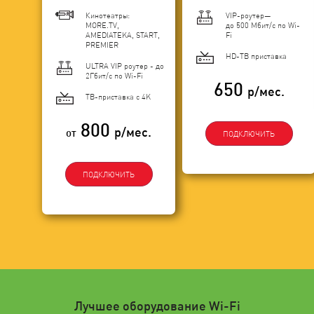
Кинотеатры:
VIP-роутер—
MORE.TV,
до 500 Мбит/с по Wi-
AMEDIATEKA, START,
Fi
PREMIER
HD-ТВ приставка
ULTRA VIP роутер - до
2Гбит/c по Wi-Fi
650
р/мес.
ТВ-приставка с 4K
800
р/мес.
от
ПОДКЛЮЧИТЬ
ПОДКЛЮЧИТЬ
Лучшее оборудование Wi-Fi