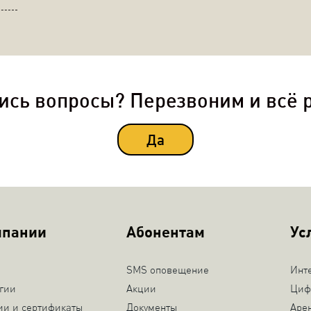
ись вопросы? Перезвоним и всё 
Да
мпании
Абонентам
Ус
SMS оповещение
Инт
гии
Акции
Циф
ии и сертификаты
Документы
Аре