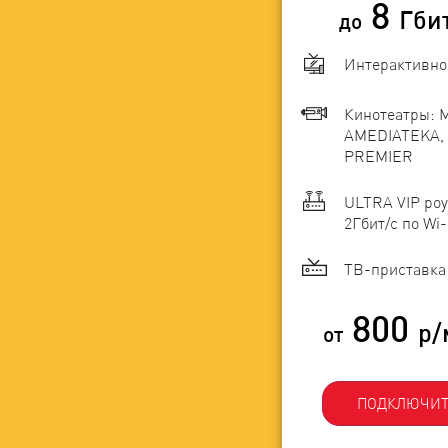
8
Гби
до
Интерактивно
Кинотеатры: 
AMEDIATEKA, 
PREMIER
ULTRA VIP роу
2Гбит/c по Wi-
ТВ-приставка 
800
р/
от
ПОДКЛЮЧИТ