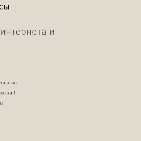
осы
интернета и
сплатно.
ко за 1
вы