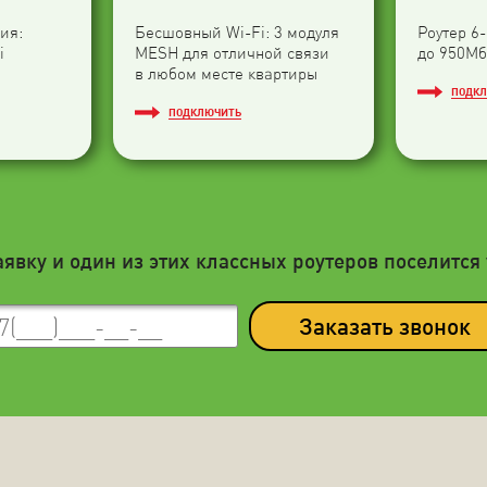
ия:
Бесшовный Wi-Fi: 3 модуля
Роутер 6
i
МESH для отличной связи
до 950Мб
в любом месте квартиры
ПОДК
ПОДКЛЮЧИТЬ
аявку и один из этих классных роутеров поселится 
Заказать звонок