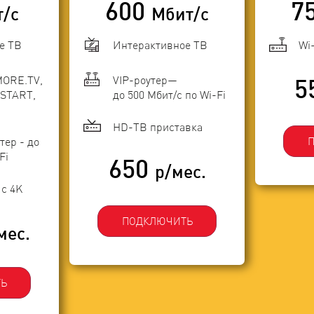
600
7
т/с
Мбит/с
е ТВ
Интерактивное ТВ
Wi
MORE.TV,
VIP-роутер—
5
START,
до 500 Мбит/с по Wi-Fi
HD-ТВ приставка
тер - до
Fi
650
р/мес.
с 4K
ПОДКЛЮЧИТЬ
мес.
Ь