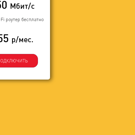
50
Мбит/с
-Fi роутер бесплатно
55
р/мес.
ПОДКЛЮЧИТЬ