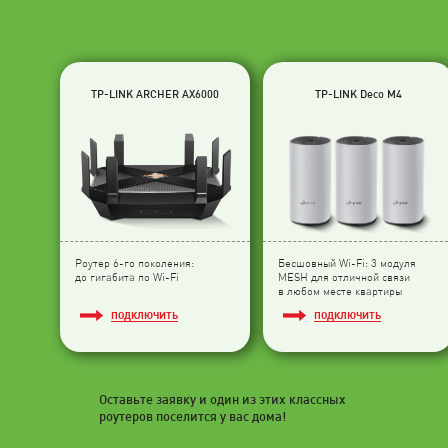
TP-LINK ARCHER AX6000
TP-LINK Deco M4
Роутер 6-го поколения:
Бесшовный Wi-Fi: 3 модуля
до гигабита по Wi-Fi
МESH для отличной связи
в любом месте квартиры
ПОДКЛЮЧИТЬ
ПОДКЛЮЧИТЬ
Оставьте заявку и один из этих классных
роутеров поселится у вас дома!