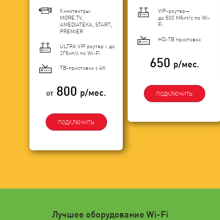
Кинотеатры:
VIP-роутер—
MORE.TV,
до 500 Мбит/с по Wi-
AMEDIATEKA, START,
Fi
PREMIER
HD-ТВ приставка
ULTRA VIP роутер - до
2Гбит/c по Wi-Fi
650
р/мес.
ТВ-приставка с 4K
800
р/мес.
от
ПОДКЛЮЧИТЬ
ПОДКЛЮЧИТЬ
Лучшее оборудование Wi-Fi