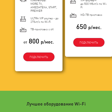
Кинотеатры:
VIP-роутер—
MORE.TV,
до 500 Мбит/с по Wi-
AMEDIATEKA, START,
Fi
PREMIER
HD-ТВ приставка
ULTRA VIP роутер - до
2Гбит/c по Wi-Fi
650
р/мес.
ТВ-приставка с 4K
800
р/мес.
от
ПОДКЛЮЧИТЬ
ПОДКЛЮЧИТЬ
Лучшее оборудование Wi-Fi