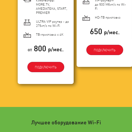
Кинотеатры:
VIP-роутер—
MORE.TV,
до 500 Мбит/с по Wi-
AMEDIATEKA, START,
Fi
PREMIER
HD-ТВ приставка
ULTRA VIP роутер - до
2Гбит/c по Wi-Fi
650
р/мес.
ТВ-приставка с 4K
800
р/мес.
от
ПОДКЛЮЧИТЬ
ПОДКЛЮЧИТЬ
Лучшее оборудование Wi-Fi