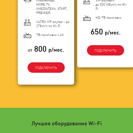
Кинотеатры:
VIP-роутер—
MORE.TV,
до 500 Мбит/с по Wi-
AMEDIATEKA, START,
Fi
PREMIER
HD-ТВ приставка
ULTRA VIP роутер - до
2Гбит/c по Wi-Fi
650
р/мес.
ТВ-приставка с 4K
800
р/мес.
от
ПОДКЛЮЧИТЬ
ПОДКЛЮЧИТЬ
Лучшее оборудование Wi-Fi