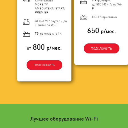
Кинотеатры:
VIP-роутер—
MORE.TV,
до 500 Мбит/с по Wi-
AMEDIATEKA, START,
Fi
PREMIER
HD-ТВ приставка
ULTRA VIP роутер - до
2Гбит/c по Wi-Fi
650
р/мес.
ТВ-приставка с 4K
800
р/мес.
от
ПОДКЛЮЧИТЬ
ПОДКЛЮЧИТЬ
Лучшее оборудование Wi-Fi