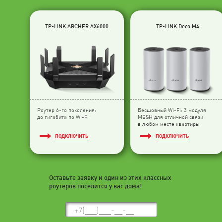
TP-LINK ARCHER AX6000
TP-LINK Deco M4
Роутер 6-го поколения:
Бесшовный Wi-Fi: 3 модуля
до гигабита по Wi-Fi
МESH для отличной связи
в любом месте квартиры
ПОДКЛЮЧИТЬ
ПОДКЛЮЧИТЬ
Оставьте заявку и один из этих классных
роутеров поселится у вас дома!