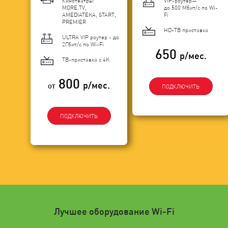
Кинотеатры:
VIP-роутер—
MORE.TV,
до 500 Мбит/с по Wi-
AMEDIATEKA, START,
Fi
PREMIER
HD-ТВ приставка
ULTRA VIP роутер - до
2Гбит/c по Wi-Fi
650
р/мес.
ТВ-приставка с 4K
800
р/мес.
от
ПОДКЛЮЧИТЬ
ПОДКЛЮЧИТЬ
Лучшее оборудование Wi-Fi