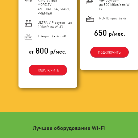
Кинотеатры:
VIP-роутер—
MORE.TV,
до 500 Мбит/с по Wi-
AMEDIATEKA, START,
Fi
PREMIER
HD-ТВ приставка
ULTRA VIP роутер - до
2Гбит/c по Wi-Fi
650
р/мес.
ТВ-приставка с 4K
800
р/мес.
от
ПОДКЛЮЧИТЬ
ПОДКЛЮЧИТЬ
Лучшее оборудование Wi-Fi