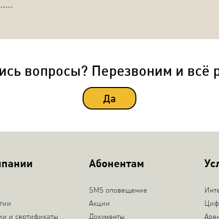
ись вопросы? Перезвоним и всё 
Да
мпании
Абонентам
Ус
SMS оповещение
Инт
гии
Акции
Циф
ии и сертификаты
Документы
Аре