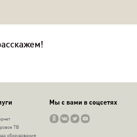
расскажем!
луги
Мы с вами в соцсетях
ернет
ровое ТВ
нда оборудования