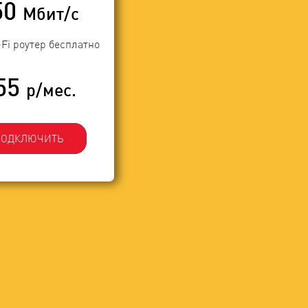
50
Мбит/с
-Fi роутер бесплатно
55
р/мес.
ПОДКЛЮЧИТЬ