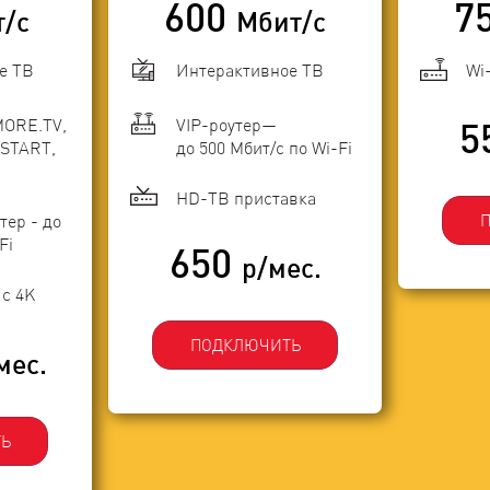
600
7
т/с
Мбит/с
е ТВ
Интерактивное ТВ
Wi
MORE.TV,
VIP-роутер—
5
START,
до 500 Мбит/с по Wi-Fi
HD-ТВ приставка
тер - до
Fi
650
р/мес.
с 4K
ПОДКЛЮЧИТЬ
мес.
Ь