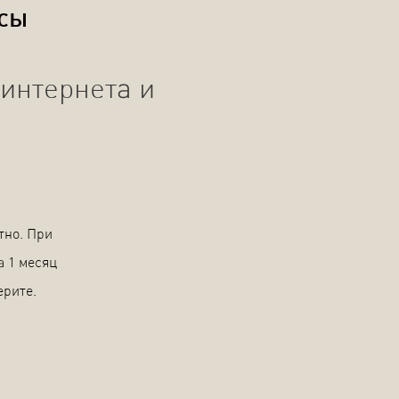
осы
интернета и
тно. При
а 1 месяц
ерите.