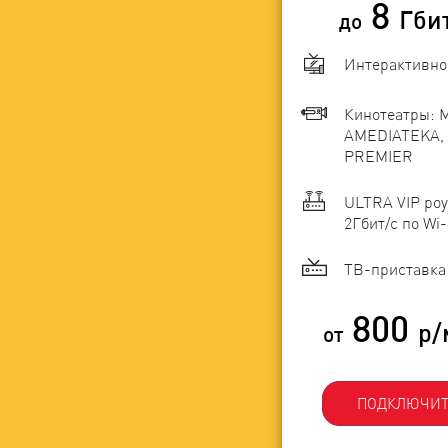
8
Гби
до
Интерактивно
Кинотеатры: 
AMEDIATEKA, 
PREMIER
ULTRA VIP роу
2Гбит/c по Wi-
ТВ-приставка 
800
р/
от
ПОДКЛЮЧИТ