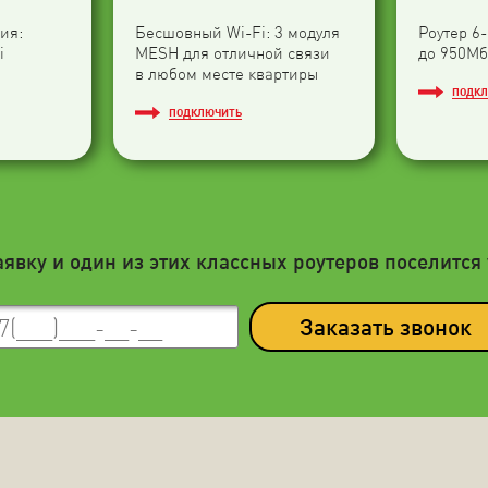
ия:
Бесшовный Wi-Fi: 3 модуля
Роутер 6
i
МESH для отличной связи
до 950Мб
в любом месте квартиры
ПОДК
ПОДКЛЮЧИТЬ
аявку и один из этих классных роутеров поселится 
Заказать звонок