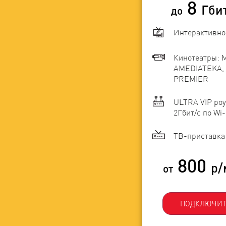
8
Гби
до
Интерактивно
Кинотеатры: 
AMEDIATEKA, 
PREMIER
ULTRA VIP роу
2Гбит/c по Wi-
ТВ-приставка 
800
р/
от
ПОДКЛЮЧИТ