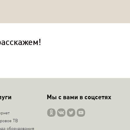
расскажем!
луги
Мы с вами в соцсетях
ернет
ровое ТВ
нда оборудования