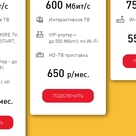
600
7
т/с
Мбит/с
е ТВ
Интерактивное ТВ
Wi
MORE.TV,
VIP-роутер—
5
START,
до 500 Мбит/с по Wi-Fi
HD-ТВ приставка
тер - до
Fi
650
р/мес.
с 4K
ПОДКЛЮЧИТЬ
мес.
Ь