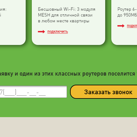
ия:
Бесшовный Wi-Fi: 3 модуля
Роутер 6
i
МESH для отличной связи
до 950Мб
в любом месте квартиры
ПОДК
ПОДКЛЮЧИТЬ
аявку и один из этих классных роутеров поселится 
Заказать звонок