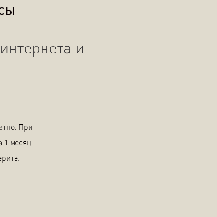
осы
интернета и
атно. При
а 1 месяц
ерите.