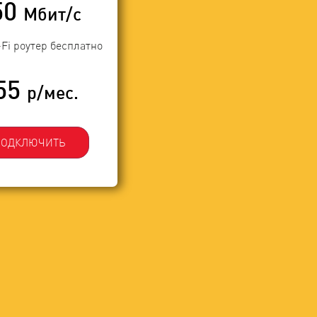
50
Мбит/с
-Fi роутер бесплатно
55
р/мес.
ПОДКЛЮЧИТЬ