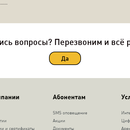
ись вопросы? Перезвоним и всё 
Да
мпании
Абонентам
Ус
SMS оповещение
Инт
гии
Акции
Циф
ии и сертификаты
Документы
Аре