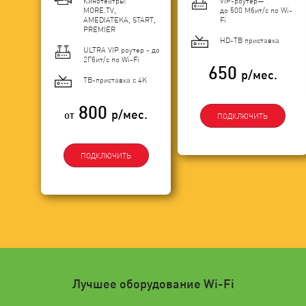
Кинотеатры:
VIP-роутер—
MORE.TV,
до 500 Мбит/с по Wi-
AMEDIATEKA, START,
Fi
PREMIER
HD-ТВ приставка
ULTRA VIP роутер - до
2Гбит/c по Wi-Fi
650
р/мес.
ТВ-приставка с 4K
800
р/мес.
от
ПОДКЛЮЧИТЬ
ПОДКЛЮЧИТЬ
Лучшее оборудование Wi-Fi