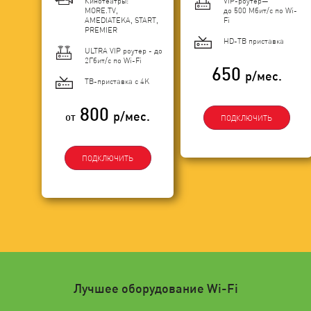
Кинотеатры:
VIP-роутер—
MORE.TV,
до 500 Мбит/с по Wi-
AMEDIATEKA, START,
Fi
PREMIER
HD-ТВ приставка
ULTRA VIP роутер - до
2Гбит/c по Wi-Fi
650
р/мес.
ТВ-приставка с 4K
800
р/мес.
от
ПОДКЛЮЧИТЬ
ПОДКЛЮЧИТЬ
Лучшее оборудование Wi-Fi