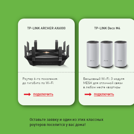
TP-LINK ARCHER AX6000
TP-LINK Deco M4
Роутер 6-го поколения:
Бесшовный Wi-Fi: 3 модуля
до гигабита по Wi-Fi
МESH для отличной связи
в любом месте квартиры
ПОДКЛЮЧИТЬ
ПОДКЛЮЧИТЬ
Оставьте заявку и один из этих классных
роутеров поселится у вас дома!