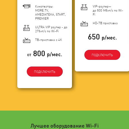
Кинотеатры:
VIP-роутер—
MORE.TV,
до 500 Мбит/с по Wi-
AMEDIATEKA, START,
Fi
PREMIER
HD-ТВ приставка
ULTRA VIP роутер - до
2Гбит/c по Wi-Fi
650
р/мес.
ТВ-приставка с 4K
800
р/мес.
от
ПОДКЛЮЧИТЬ
ПОДКЛЮЧИТЬ
Лучшее оборудование Wi-Fi