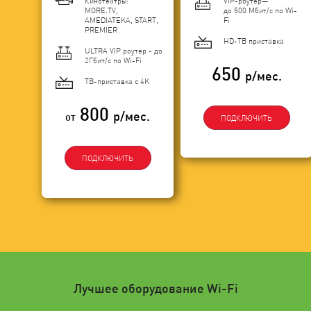
Кинотеатры:
VIP-роутер—
MORE.TV,
до 500 Мбит/с по Wi-
AMEDIATEKA, START,
Fi
PREMIER
HD-ТВ приставка
ULTRA VIP роутер - до
2Гбит/c по Wi-Fi
650
р/мес.
ТВ-приставка с 4K
800
р/мес.
от
ПОДКЛЮЧИТЬ
ПОДКЛЮЧИТЬ
Лучшее оборудование Wi-Fi