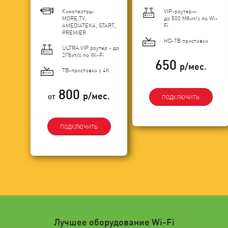
Кинотеатры:
VIP-роутер—
MORE.TV,
до 500 Мбит/с по Wi-
AMEDIATEKA, START,
Fi
PREMIER
HD-ТВ приставка
ULTRA VIP роутер - до
2Гбит/c по Wi-Fi
650
р/мес.
ТВ-приставка с 4K
800
р/мес.
от
ПОДКЛЮЧИТЬ
ПОДКЛЮЧИТЬ
Лучшее оборудование Wi-Fi