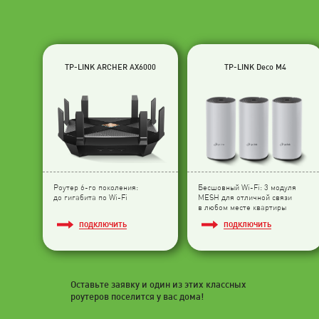
TP-LINK ARCHER AX6000
TP-LINK Deco M4
Роутер 6-го поколения:
Бесшовный Wi-Fi: 3 модуля
до гигабита по Wi-Fi
МESH для отличной связи
в любом месте квартиры
ПОДКЛЮЧИТЬ
ПОДКЛЮЧИТЬ
Оставьте заявку и один из этих классных
роутеров поселится у вас дома!