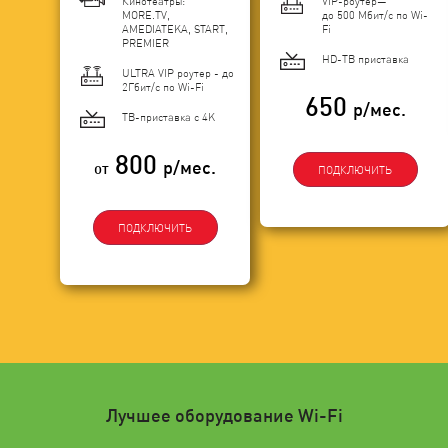
Кинотеатры:
VIP-роутер—
MORE.TV,
до 500 Мбит/с по Wi-
AMEDIATEKA, START,
Fi
PREMIER
HD-ТВ приставка
ULTRA VIP роутер - до
2Гбит/c по Wi-Fi
650
р/мес.
ТВ-приставка с 4K
800
р/мес.
от
ПОДКЛЮЧИТЬ
ПОДКЛЮЧИТЬ
Лучшее оборудование Wi-Fi