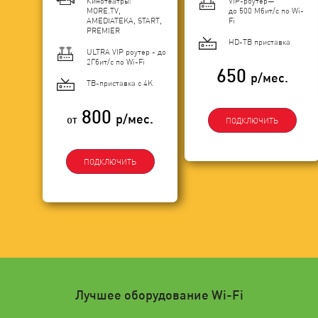
Кинотеатры:
VIP-роутер—
MORE.TV,
до 500 Мбит/с по Wi-
AMEDIATEKA, START,
Fi
PREMIER
HD-ТВ приставка
ULTRA VIP роутер - до
2Гбит/c по Wi-Fi
650
р/мес.
ТВ-приставка с 4K
800
р/мес.
от
ПОДКЛЮЧИТЬ
ПОДКЛЮЧИТЬ
Лучшее оборудование Wi-Fi