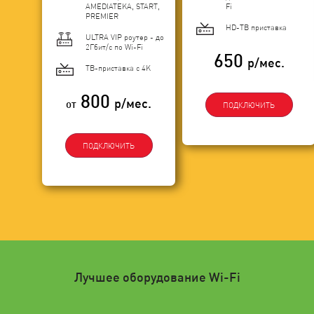
AMEDIATEKA, START,
Fi
PREMIER
HD-ТВ приставка
ULTRA VIP роутер - до
2Гбит/c по Wi-Fi
650
р/мес.
ТВ-приставка с 4K
800
р/мес.
от
ПОДКЛЮЧИТЬ
ПОДКЛЮЧИТЬ
Лучшее оборудование Wi-Fi