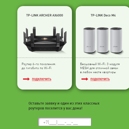
TP-LINK ARCHER AX6000
TP-LINK Deco M4
Роутер 6-го поколения:
Бесшовный Wi-Fi: 3 модуля
до гигабита по Wi-Fi
МESH для отличной связи
в любом месте квартиры
ПОДКЛЮЧИТЬ
ПОДКЛЮЧИТЬ
Оставьте заявку и один из этих классных
роутеров поселится у вас дома!