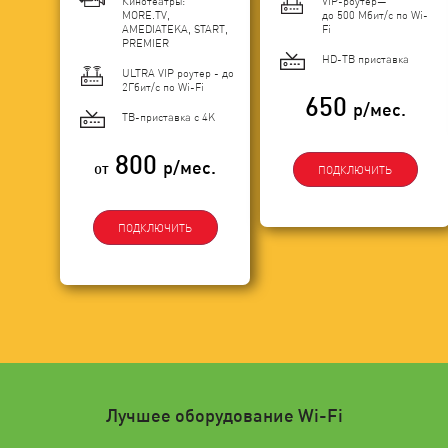
Кинотеатры:
VIP-роутер—
MORE.TV,
до 500 Мбит/с по Wi-
AMEDIATEKA, START,
Fi
PREMIER
HD-ТВ приставка
ULTRA VIP роутер - до
2Гбит/c по Wi-Fi
650
р/мес.
ТВ-приставка с 4K
800
р/мес.
от
ПОДКЛЮЧИТЬ
ПОДКЛЮЧИТЬ
Лучшее оборудование Wi-Fi