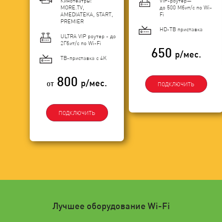
Кинотеатры:
VIP-роутер—
MORE.TV,
до 500 Мбит/с по Wi-
AMEDIATEKA, START,
Fi
PREMIER
HD-ТВ приставка
ULTRA VIP роутер - до
2Гбит/c по Wi-Fi
650
р/мес.
ТВ-приставка с 4K
800
р/мес.
от
ПОДКЛЮЧИТЬ
ПОДКЛЮЧИТЬ
Лучшее оборудование Wi-Fi