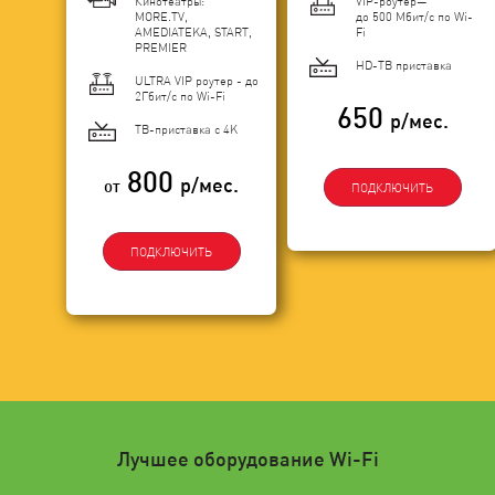
Кинотеатры:
VIP-роутер—
MORE.TV,
до 500 Мбит/с по Wi-
AMEDIATEKA, START,
Fi
PREMIER
HD-ТВ приставка
ULTRA VIP роутер - до
2Гбит/c по Wi-Fi
650
р/мес.
ТВ-приставка с 4K
800
р/мес.
от
ПОДКЛЮЧИТЬ
ПОДКЛЮЧИТЬ
Лучшее оборудование Wi-Fi