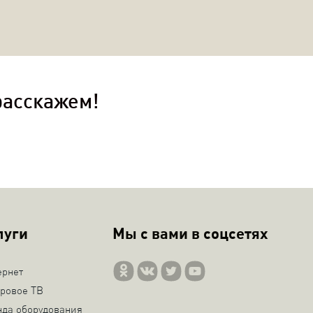
расскажем!
луги
Мы с вами в соцсетях
ернет
ровое ТВ
нда оборудования