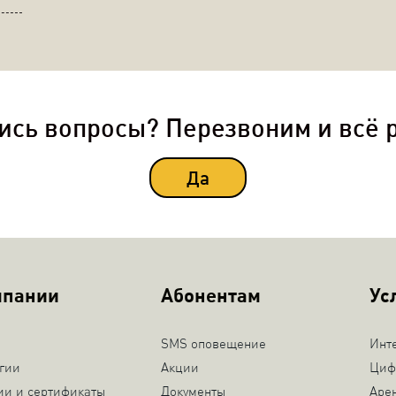
ись вопросы? Перезвоним и всё 
Да
мпании
Абонентам
Ус
SMS оповещение
Инт
гии
Акции
Циф
ии и сертификаты
Документы
Аре