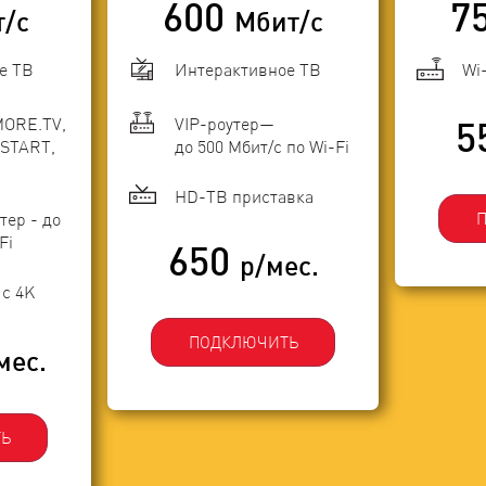
600
7
т/с
Мбит/с
е ТВ
Интерактивное ТВ
Wi
MORE.TV,
VIP-роутер—
5
START,
до 500 Мбит/с по Wi-Fi
HD-ТВ приставка
тер - до
Fi
650
р/мес.
с 4K
ПОДКЛЮЧИТЬ
мес.
Ь