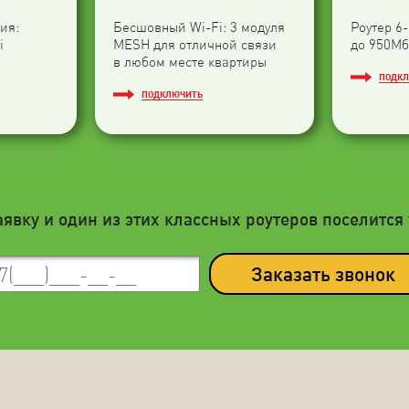
ия:
Бесшовный Wi-Fi: 3 модуля
Роутер 6
i
МESH для отличной связи
до 950Мб
в любом месте квартиры
ПОДК
ПОДКЛЮЧИТЬ
аявку и один из этих классных роутеров поселится 
Заказать звонок