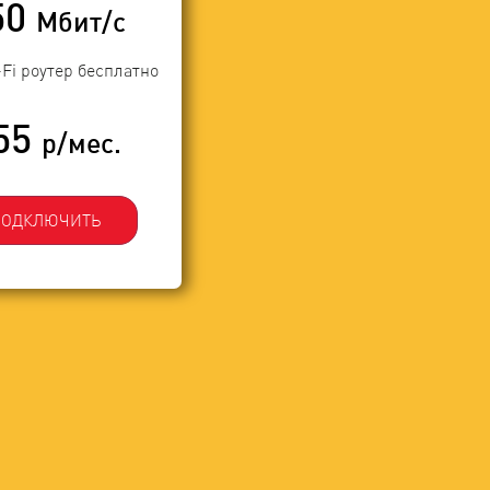
50
Мбит/с
-Fi роутер бесплатно
55
р/мес.
ПОДКЛЮЧИТЬ