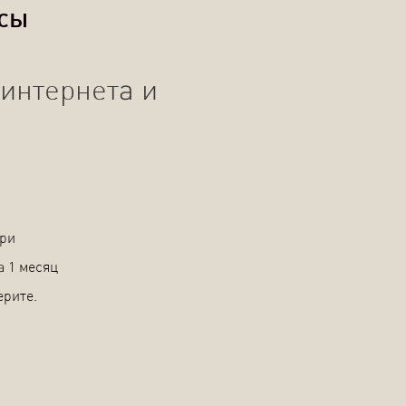
осы
интернета и
При
а 1 месяц
ерите.