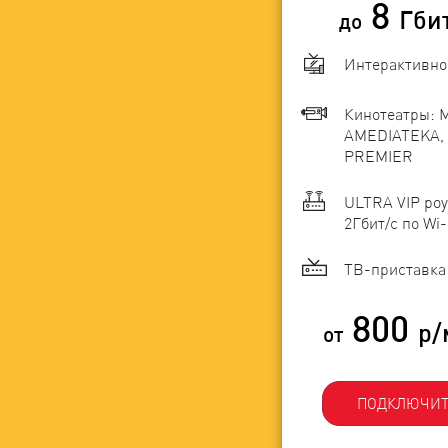
8
Гби
до
Интерактивно
Кинотеатры: 
AMEDIATEKA, 
PREMIER
ULTRA VIP роу
2Гбит/c по Wi-
ТВ-приставка 
800
р/
от
ПОДКЛЮЧИТ