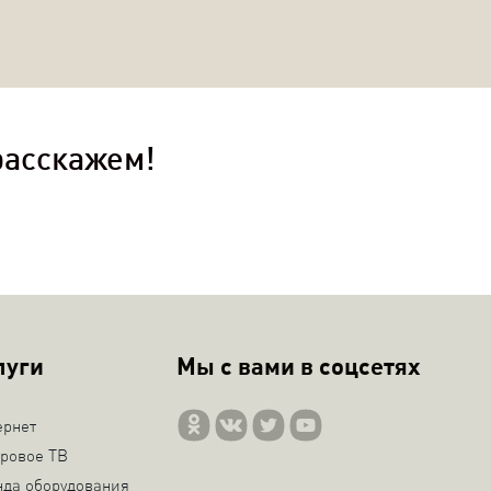
расскажем!
луги
Мы с вами в соцсетях
ернет
ровое ТВ
нда оборудования