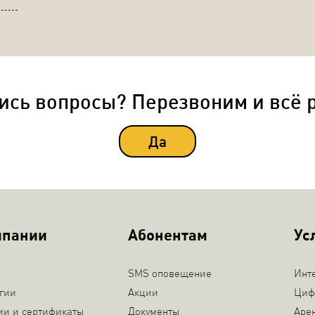
ись вопросы? Перезвоним и всё 
Да
мпании
Абонентам
Ус
SMS оповещение
Инт
гии
Акции
Циф
ии и сертификаты
Документы
Аре