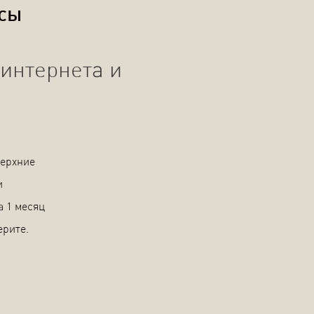
осы
интернета и
Верхние
и
а 1 месяц
ерите.