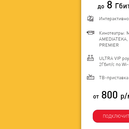
8
Гби
до
Интерактивно
Кинотеатры: 
AMEDIATEKA, 
PREMIER
ULTRA VIP роу
2Гбит/c по Wi-
ТВ-приставка 
800
р/
от
ПОДКЛЮЧИТ