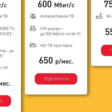
600
7
т/с
Мбит/с
е ТВ
Интерактивное ТВ
Wi
MORE.TV,
VIP-роутер—
5
START,
до 500 Мбит/с по Wi-Fi
HD-ТВ приставка
тер - до
Fi
650
р/мес.
с 4K
ПОДКЛЮЧИТЬ
мес.
Ь