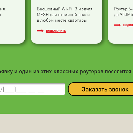
ия:
Бесшовный Wi-Fi: 3 модуля
Роутер 6
i
МESH для отличной связи
до 950Мб
в любом месте квартиры
ПОДК
ПОДКЛЮЧИТЬ
аявку и один из этих классных роутеров поселится 
Заказать звонок