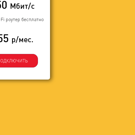
50
Мбит/с
-Fi роутер бесплатно
55
р/мес.
ПОДКЛЮЧИТЬ