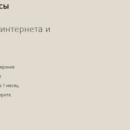
осы
интернета и
Верхние
и
а 1 месяц
ерите.