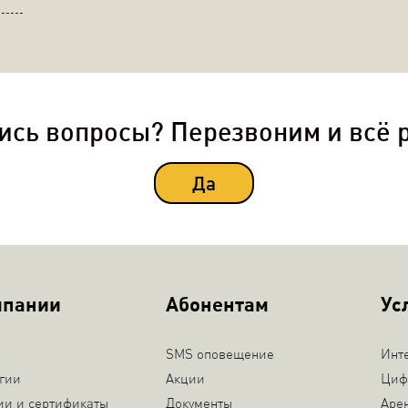
ись вопросы? Перезвоним и всё 
Да
мпании
Абонентам
Ус
SMS оповещение
Инт
гии
Акции
Циф
ии и сертификаты
Документы
Аре