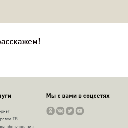
расскажем!
луги
Мы с вами в соцсетях
ернет
ровое ТВ
нда оборудования