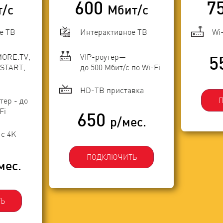
600
7
т/с
Мбит/с
е ТВ
Интерактивное ТВ
Wi
MORE.TV,
VIP-роутер—
5
START,
до 500 Мбит/с по Wi-Fi
HD-ТВ приставка
тер - до
Fi
650
р/мес.
с 4K
ПОДКЛЮЧИТЬ
мес.
Ь