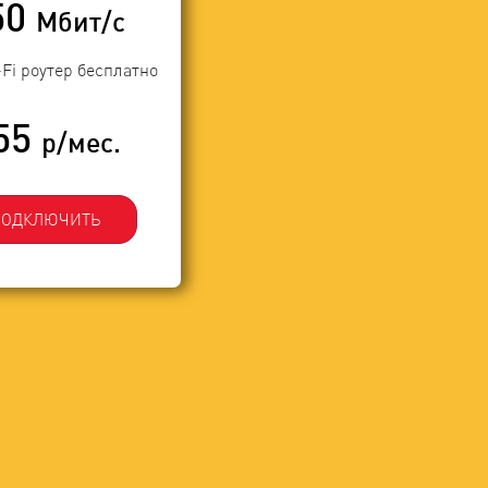
50
Мбит/с
-Fi роутер бесплатно
55
р/мес.
ПОДКЛЮЧИТЬ