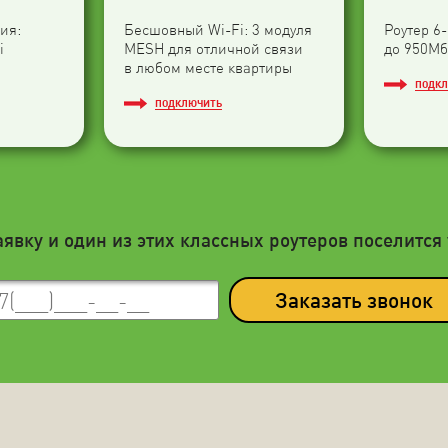
ия:
Бесшовный Wi-Fi: 3 модуля
Роутер 6
i
МESH для отличной связи
до 950Мб
в любом месте квартиры
ПОДК
ПОДКЛЮЧИТЬ
аявку и один из этих классных роутеров поселится 
Заказать звонок