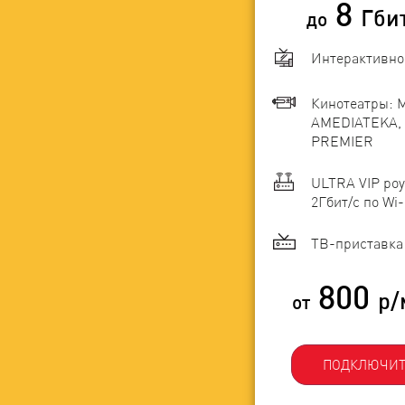
8
Гби
до
Интерактивно
Кинотеатры: 
AMEDIATEKA, 
PREMIER
ULTRA VIP роу
2Гбит/c по Wi-
ТВ-приставка 
800
р/
от
ПОДКЛЮЧИТ