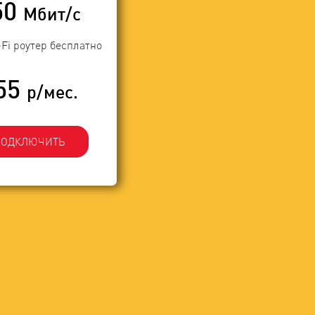
50
Мбит/с
-Fi роутер бесплатно
55
р/мес.
ПОДКЛЮЧИТЬ