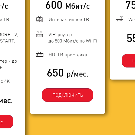
600
7
т/с
Мбит/с
е ТВ
Интерактивное ТВ
Wi
MORE.TV,
VIP-роутер—
5
START,
до 500 Мбит/с по Wi-Fi
HD-ТВ приставка
тер - до
Fi
650
р/мес.
с 4K
ПОДКЛЮЧИТЬ
мес.
Ь