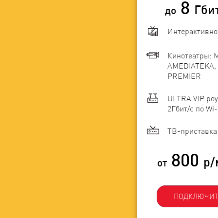
8
Гби
до
Интерактивно
Кинотеатры: 
AMEDIATEKA, 
PREMIER
ULTRA VIP роу
2Гбит/c по Wi-
ТВ-приставка 
800
р/
от
ПОДКЛЮЧИТ