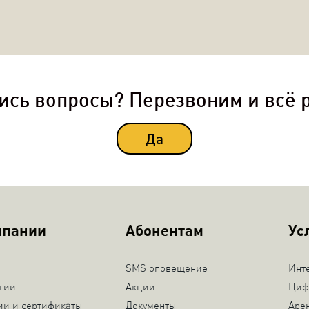
ись вопросы? Перезвоним и всё 
Да
мпании
Абонентам
Ус
SMS оповещение
Инт
гии
Акции
Циф
ии и сертификаты
Документы
Аре