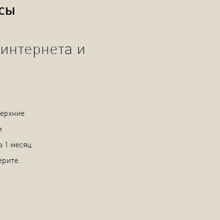
осы
интернета и
Верхние
и
а 1 месяц
ерите.