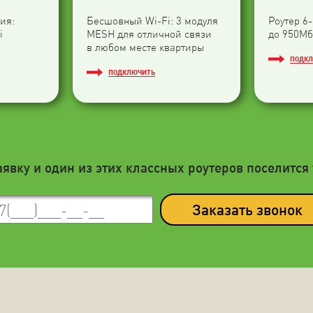
ия:
Бесшовный Wi-Fi: 3 модуля
Роутер 6
i
МESH для отличной связи
до 950Мб
в любом месте квартиры
ПОДК
ПОДКЛЮЧИТЬ
аявку и один из этих классных роутеров поселится 
Заказать звонок