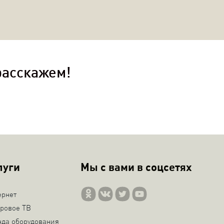
расскажем!
луги
Мы с вами в соцсетях
ернет
ровое ТВ
нда оборудования