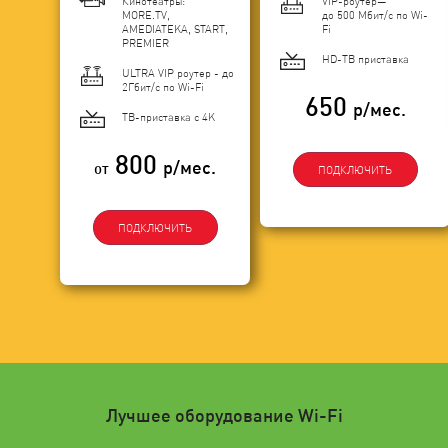
Кинотеатры:
VIP-роутер—
MORE.TV,
до 500 Мбит/с по Wi-
AMEDIATEKA, START,
Fi
PREMIER
HD-ТВ приставка
ULTRA VIP роутер - до
2Гбит/c по Wi-Fi
650
р/мес.
ТВ-приставка с 4K
800
р/мес.
от
ПОДКЛЮЧИТЬ
ПОДКЛЮЧИТЬ
Лучшее оборудование Wi-Fi