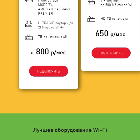
Кинотеатры:
VIP-роутер—
MORE.TV,
до 500 Мбит/с по Wi-
AMEDIATEKA, START,
Fi
PREMIER
HD-ТВ приставка
ULTRA VIP роутер - до
2Гбит/c по Wi-Fi
650
р/мес.
ТВ-приставка с 4K
800
р/мес.
от
ПОДКЛЮЧИТЬ
ПОДКЛЮЧИТЬ
Лучшее оборудование Wi-Fi