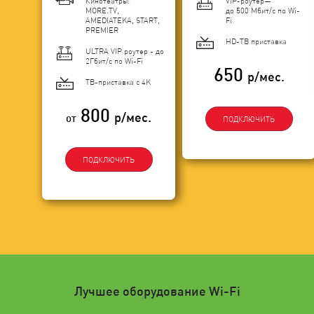
Кинотеатры:
VIP-роутер—
MORE.TV,
до 500 Мбит/с по Wi-
AMEDIATEKA, START,
Fi
PREMIER
HD-ТВ приставка
ULTRA VIP роутер - до
2Гбит/c по Wi-Fi
650
р/мес.
ТВ-приставка с 4K
800
р/мес.
от
ПОДКЛЮЧИТЬ
ПОДКЛЮЧИТЬ
Лучшее оборудование Wi-Fi