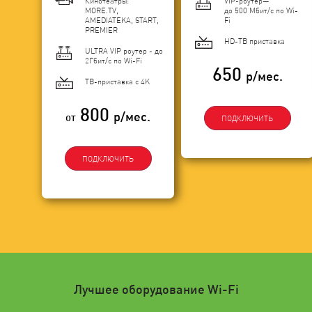
Кинотеатры:
VIP-роутер—
MORE.TV,
до 500 Мбит/с по Wi-
AMEDIATEKA, START,
Fi
PREMIER
HD-ТВ приставка
ULTRA VIP роутер - до
2Гбит/c по Wi-Fi
650
р/мес.
ТВ-приставка с 4K
800
р/мес.
от
ПОДКЛЮЧИТЬ
ПОДКЛЮЧИТЬ
Лучшее оборудование Wi-Fi