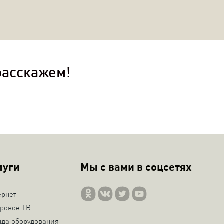
расскажем!
луги
Мы с вами в соцсетях
ернет
ровое ТВ
нда оборудования