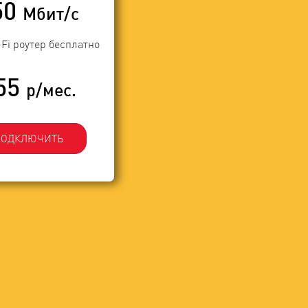
50
Мбит/с
-Fi роутер бесплатно
55
р/мес.
ПОДКЛЮЧИТЬ