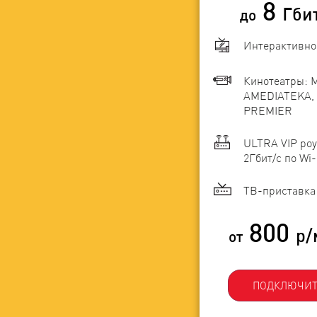
8
Гби
до
Интерактивно
Кинотеатры: 
AMEDIATEKA, 
PREMIER
ULTRA VIP роу
2Гбит/c по Wi-
ТВ-приставка 
800
р/
от
ПОДКЛЮЧИТ