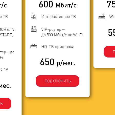
600
7
т/с
Мбит/с
е ТВ
Интерактивное ТВ
Wi
MORE.TV,
VIP-роутер—
5
START,
до 500 Мбит/с по Wi-Fi
HD-ТВ приставка
тер - до
Fi
650
р/мес.
с 4K
ПОДКЛЮЧИТЬ
мес.
Ь