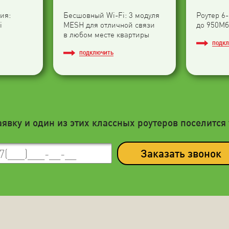
ия:
Бесшовный Wi-Fi: 3 модуля
Роутер 6
i
МESH для отличной связи
до 950Мб
в любом месте квартиры
ПОДК
ПОДКЛЮЧИТЬ
аявку и один из этих классных роутеров поселится 
Заказать звонок