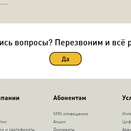
ись вопросы? Перезвоним и всё 
Да
мпании
Абонентам
Ус
SMS оповещение
Инт
гии
Акции
Циф
ии и сертификаты
Документы
Аре