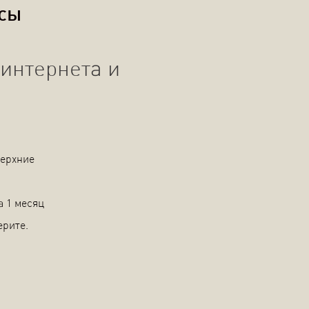
осы
интернета и
Верхние
а 1 месяц
ерите.