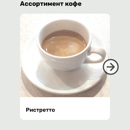
Ассортимент кофе
Ристретто
Капп