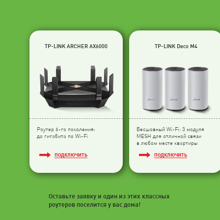
TP-LINK ARCHER AX6000
TP-LINK Deco M4
Роутер 6-го поколения:
Бесшовный Wi-Fi: 3 модуля
до гигабита по Wi-Fi
МESH для отличной связи
в любом месте квартиры
ПОДКЛЮЧИТЬ
ПОДКЛЮЧИТЬ
Оставьте заявку и один из этих классных
роутеров поселится у вас дома!