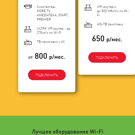
Кинотеатры:
VIP-роутер—
MORE.TV,
до 500 Мбит/с по Wi-
AMEDIATEKA, START,
Fi
PREMIER
HD-ТВ приставка
ULTRA VIP роутер - до
2Гбит/c по Wi-Fi
650
р/мес.
ТВ-приставка с 4K
800
р/мес.
от
ПОДКЛЮЧИТЬ
ПОДКЛЮЧИТЬ
Лучшее оборудование Wi-Fi