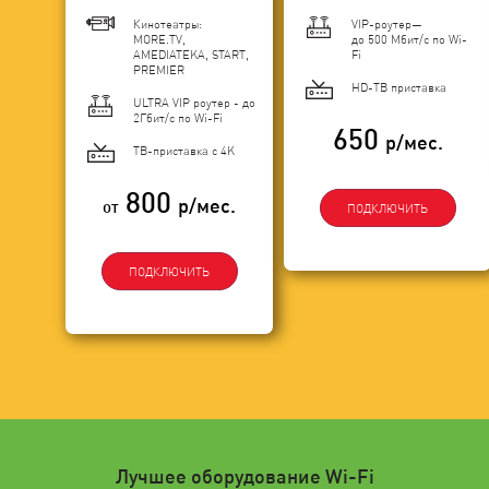
Кинотеатры:
VIP-роутер—
MORE.TV,
до 500 Мбит/с по Wi-
AMEDIATEKA, START,
Fi
PREMIER
HD-ТВ приставка
ULTRA VIP роутер - до
2Гбит/c по Wi-Fi
650
р/мес.
ТВ-приставка с 4K
800
р/мес.
от
ПОДКЛЮЧИТЬ
ПОДКЛЮЧИТЬ
Лучшее оборудование Wi-Fi