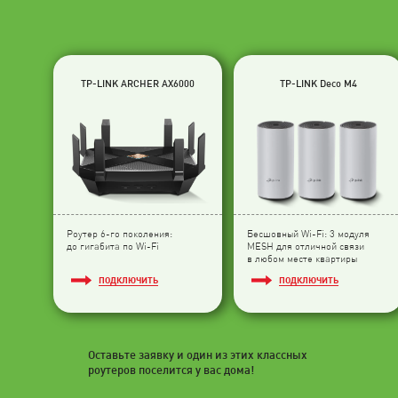
TP-LINK ARCHER AX6000
TP-LINK Deco M4
Роутер 6-го поколения:
Бесшовный Wi-Fi: 3 модуля
до гигабита по Wi-Fi
МESH для отличной связи
в любом месте квартиры
ПОДКЛЮЧИТЬ
ПОДКЛЮЧИТЬ
Оставьте заявку и один из этих классных
роутеров поселится у вас дома!