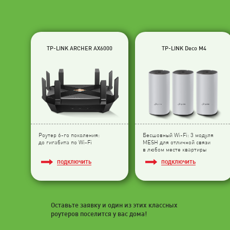
TP-LINK ARCHER AX6000
TP-LINK Deco M4
Роутер 6-го поколения:
Бесшовный Wi-Fi: 3 модуля
до гигабита по Wi-Fi
МESH для отличной связи
в любом месте квартиры
ПОДКЛЮЧИТЬ
ПОДКЛЮЧИТЬ
Оставьте заявку и один из этих классных
роутеров поселится у вас дома!