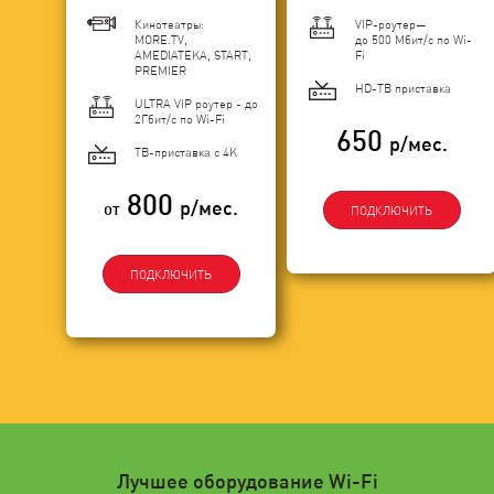
Кинотеатры:
VIP-роутер—
MORE.TV,
до 500 Мбит/с по Wi-
AMEDIATEKA, START,
Fi
PREMIER
HD-ТВ приставка
ULTRA VIP роутер - до
2Гбит/c по Wi-Fi
650
р/мес.
ТВ-приставка с 4K
800
р/мес.
от
ПОДКЛЮЧИТЬ
ПОДКЛЮЧИТЬ
Лучшее оборудование Wi-Fi