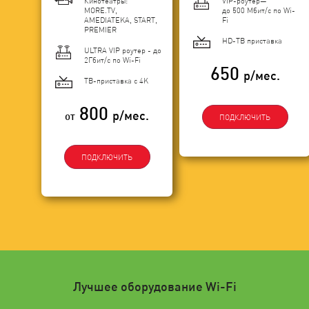
Кинотеатры:
VIP-роутер—
MORE.TV,
до 500 Мбит/с по Wi-
AMEDIATEKA, START,
Fi
PREMIER
HD-ТВ приставка
ULTRA VIP роутер - до
2Гбит/c по Wi-Fi
650
р/мес.
ТВ-приставка с 4K
800
р/мес.
от
ПОДКЛЮЧИТЬ
ПОДКЛЮЧИТЬ
Лучшее оборудование Wi-Fi