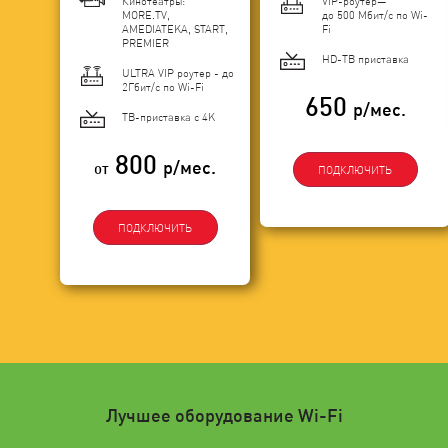
Кинотеатры:
VIP-роутер—
MORE.TV,
до 500 Мбит/с по Wi-
AMEDIATEKA, START,
Fi
PREMIER
HD-ТВ приставка
ULTRA VIP роутер - до
2Гбит/c по Wi-Fi
650
р/мес.
ТВ-приставка с 4K
800
р/мес.
от
ПОДКЛЮЧИТЬ
ПОДКЛЮЧИТЬ
Лучшее оборудование Wi-Fi