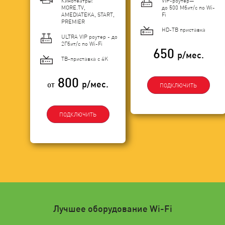
Кинотеатры:
VIP-роутер—
MORE.TV,
до 500 Мбит/с по Wi-
AMEDIATEKA, START,
Fi
PREMIER
HD-ТВ приставка
ULTRA VIP роутер - до
2Гбит/c по Wi-Fi
650
р/мес.
ТВ-приставка с 4K
800
р/мес.
от
ПОДКЛЮЧИТЬ
ПОДКЛЮЧИТЬ
Лучшее оборудование Wi-Fi